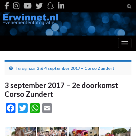
Togg
Toggl
Terug naar
3 & 4 september 2017 – Corso Zundert
3 september 2017 – 2e doorkomst
Corso Zundert
Facebook
Twitter
WhatsApp
Email