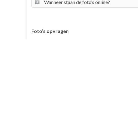
Wanneer staan de foto’s online?
Foto’s opvragen
Mocht je graag wat meer informatie willen hebben
Originele foto bestellen/afdrukken
Foto verwijderen
© 2026 - Erwinnet.nl Evenementenfotografie
All Rights Reserved