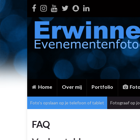
Home
Over mij
Portfolio
Fot
Foto’s opslaan op je telefoon of tablet
Fotograaf op j
FAQ