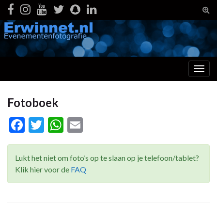
Tog
zoek
Togg
navig
Fotoboek
Facebook
Twitter
WhatsApp
Email
Lukt het niet om foto’s op te slaan op je telefoon/tablet?
Klik hier voor de
FAQ