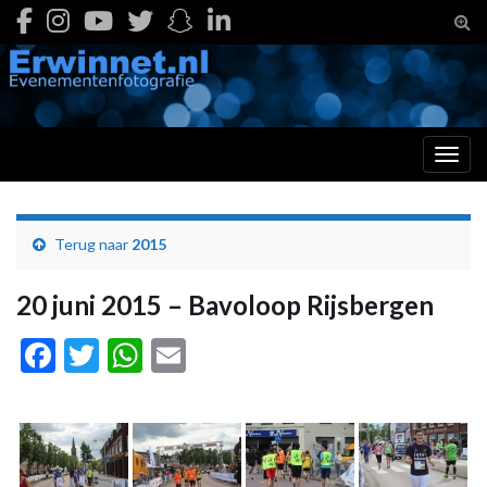
Togg
Toggl
Terug naar
2015
20 juni 2015 – Bavoloop Rijsbergen
Facebook
Twitter
WhatsApp
Email