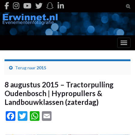
Togg
Toggl
Terug naar
2015
8 augustus 2015 – Tractorpulling
Oudenbosch | Hypropullers &
Landbouwklassen (zaterdag)
Facebook
Twitter
WhatsApp
Email