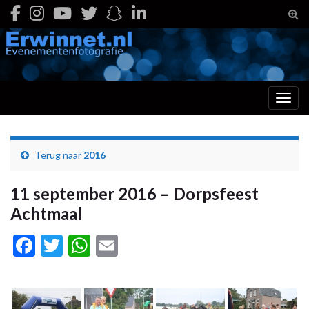
Togg
Toggl
Terug naar
2016
11 september 2016 – Dorpsfeest
Achtmaal
Facebook
Twitter
WhatsApp
Email