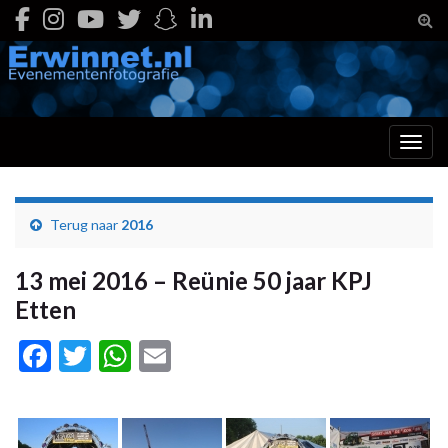
Togg
Toggl
Terug naar
2016
13 mei 2016 – Reünie 50 jaar KPJ
Etten
Facebook
Twitter
WhatsApp
Email