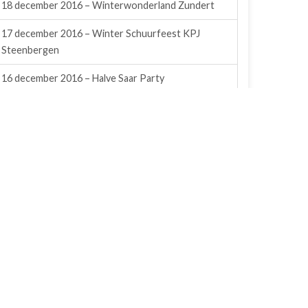
18 december 2016 – Winterwonderland Zundert
17 december 2016 – Winter Schuurfeest KPJ
Steenbergen
16 december 2016 – Halve Saar Party
10 & 11 december 2016 – Kerstfair De Bocht
Wernhout
10 december 2016 – 2 Stage, KPJ Oud Gastel
20 november 2016 – Anita’s Polderparty @
Sprundel
3 december 2016 – Sinterklaasparty KPJ Rijsbergen
19 november 2016 – Kodex Polder Dance @
Sprundel