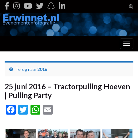
Togg
Toggl
Terug naar
2016
25 juni 2016 – Tractorpulling Hoeven
| Pulling Party
Facebook
Twitter
WhatsApp
Email