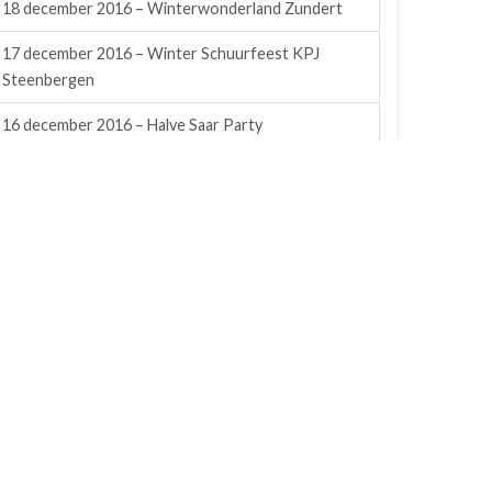
18 december 2016 – Winterwonderland Zundert
17 december 2016 – Winter Schuurfeest KPJ
Steenbergen
16 december 2016 – Halve Saar Party
10 & 11 december 2016 – Kerstfair De Bocht
Wernhout
10 december 2016 – 2 Stage, KPJ Oud Gastel
20 november 2016 – Anita’s Polderparty @
Sprundel
3 december 2016 – Sinterklaasparty KPJ Rijsbergen
19 november 2016 – Kodex Polder Dance @
Sprundel