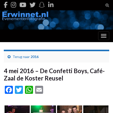
Togg
Toggl
Terug naar
2016
4 mei 2016 – De Confetti Boys, Café-
Zaal de Koster Reusel
Facebook
Twitter
WhatsApp
Email