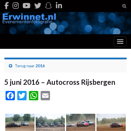
Togg
Toggl
Terug naar
2016
5 juni 2016 – Autocross Rijsbergen
Facebook
Twitter
WhatsApp
Email