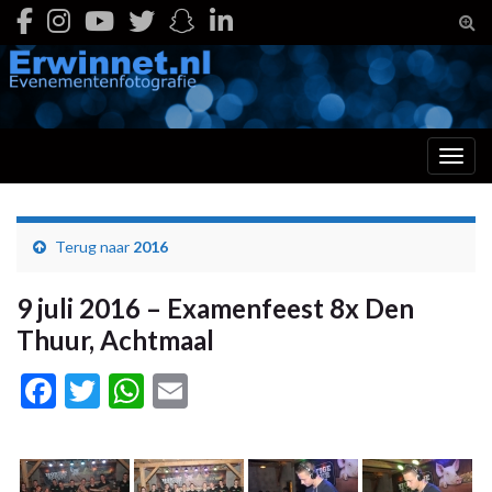
Togg
Toggl
Terug naar
2016
9 juli 2016 – Examenfeest 8x Den
Thuur, Achtmaal
Facebook
Twitter
WhatsApp
Email