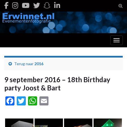
Togg
Toggl
Terug naar
2016
9 september 2016 – 18th Birthday
party Joost & Bart
Facebook
Twitter
WhatsApp
Email