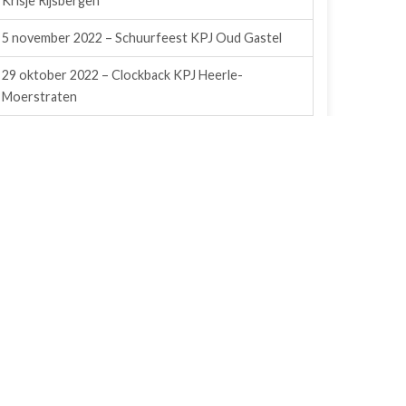
Krisje Rijsbergen
5 november 2022 – Schuurfeest KPJ Oud Gastel
29 oktober 2022 – Clockback KPJ Heerle-
Moerstraten
22 oktober 2022 – Feestavond/Prijsuitreiking
Hypropullers
15 oktober 2022 – GrensDance KPJ Nispen
(zaterdag)
14 oktober 2022 – GrensDance KPJ Nispen
(vrijdag)
14 mei 2022 – Schuurfeest KPJ Wouw