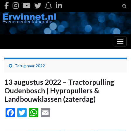
Togg
Toggl
Terug naar
2022
13 augustus 2022 – Tractorpulling
Oudenbosch | Hypropullers &
Landbouwklassen (zaterdag)
Facebook
Twitter
WhatsApp
Email