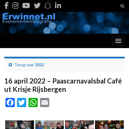
Togg
Toggl
Terug naar
2022
16 april 2022 – Paascarnavalsbal Café
ut Krisje Rijsbergen
Facebook
Twitter
WhatsApp
Email