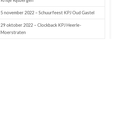
Krisje Rijsbergen
5 november 2022 – Schuurfeest KPJ Oud Gastel
29 oktober 2022 – Clockback KPJ Heerle-
Moerstraten
22 oktober 2022 – Feestavond/Prijsuitreiking
Hypropullers
15 oktober 2022 – GrensDance KPJ Nispen
(zaterdag)
14 oktober 2022 – GrensDance KPJ Nispen
(vrijdag)
14 mei 2022 – Schuurfeest KPJ Wouw