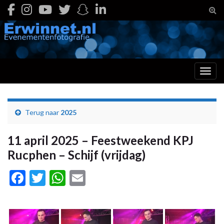
Togg
Toggl
Terug naar
2025
11 april 2025 – Feestweekend KPJ
Rucphen – Schijf (vrijdag)
Facebook
Twitter
WhatsApp
Email