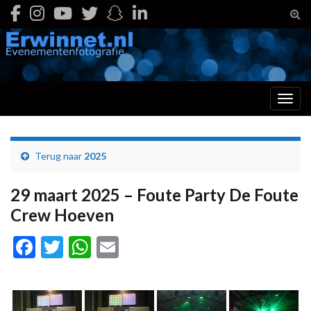
Togg
Toggl
Terug naar
2025
29 maart 2025 – Foute Party De Foute
Crew Hoeven
Facebook
Twitter
WhatsApp
Email