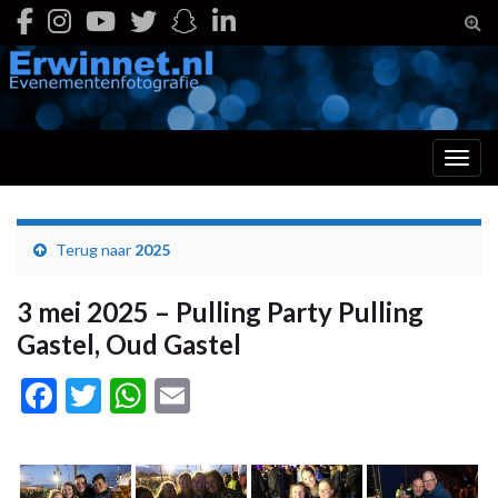
Togg
Toggl
Terug naar
2025
3 mei 2025 – Pulling Party Pulling
Gastel, Oud Gastel
Facebook
Twitter
WhatsApp
Email