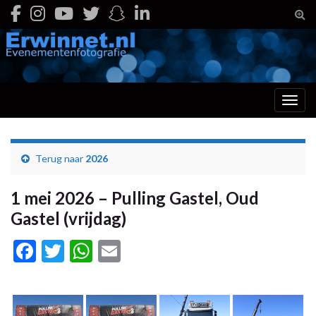
Togg
Toggl
Terug naar
2026
1 mei 2026 – Pulling Gastel, Oud
Gastel (vrijdag)
Facebook
Twitter
WhatsApp
Email