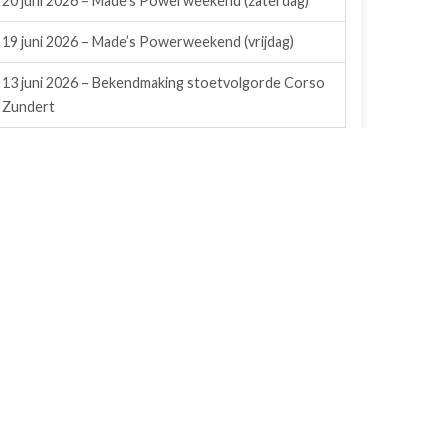
20 juni 2026 – Made’s Powerweekend (zaterdag)
19 juni 2026 – Made’s Powerweekend (vrijdag)
13 juni 2026 – Bekendmaking stoetvolgorde Corso
Zundert
7 juni 2026 – Trekkertrek KPJ Etten – Etten-Leur
6 juni 2026 – Trekkertrek KPJ Etten – Etten-Leur
5 juni 2026 – Truckpulling Nederhemert
31 mei 2026 – Oldtimerweekend de Walm Zundert