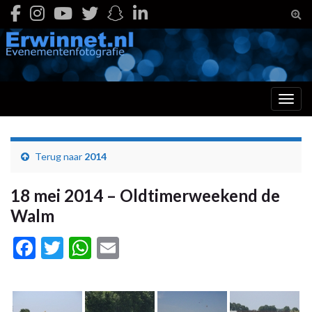
Togg
Toggl
Terug naar
2014
18 mei 2014 – Oldtimerweekend de
Walm
Facebook
Twitter
WhatsApp
Email