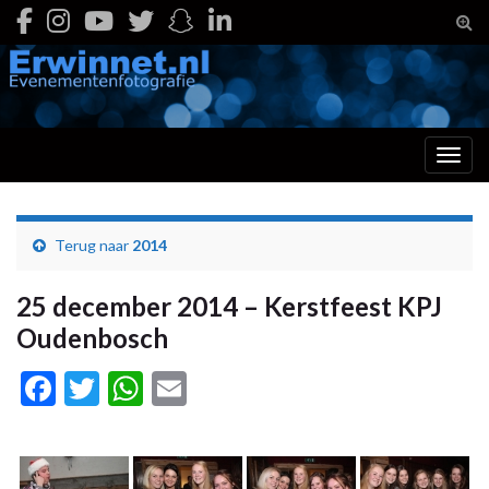
Togg
Toggl
Terug naar
2014
25 december 2014 – Kerstfeest KPJ
Oudenbosch
Facebook
Twitter
WhatsApp
Email