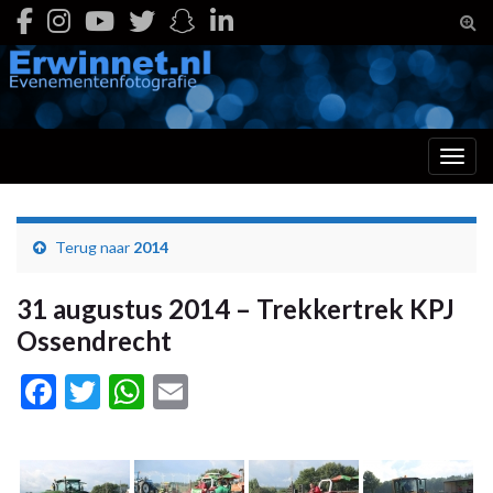
Togg
Toggl
Terug naar
2014
31 augustus 2014 – Trekkertrek KPJ
Ossendrecht
Facebook
Twitter
WhatsApp
Email