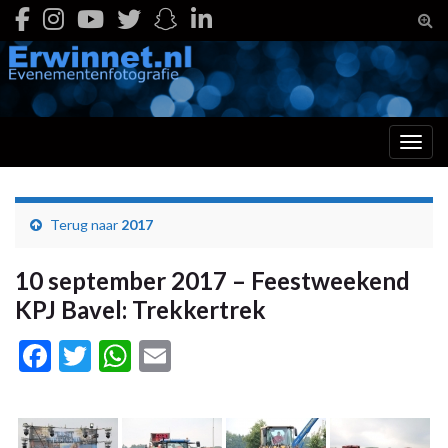
Togg
Toggl
Terug naar
2017
10 september 2017 – Feestweekend
KPJ Bavel: Trekkertrek
Facebook
Twitter
WhatsApp
Email