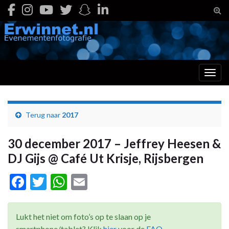
Togg
Toggl
Terug naar
2017
30 december 2017 – Jeffrey Heesen &
DJ Gijs @ Café Ut Krisje, Rijsbergen
Facebook
Twitter
WhatsApp
Email
Lukt het niet om foto’s op te slaan op je
smartphone/tablet? Klik
hier
voor de
FAQ