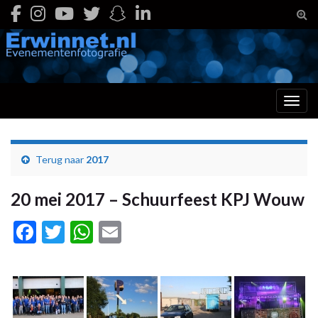
Togg
Toggl
Terug naar
2017
20 mei 2017 – Schuurfeest KPJ Wouw
Facebook
Twitter
WhatsApp
Email