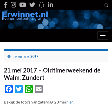
Togg
Toggl
Terug naar
2017
21 mei 2017 – Oldtimerweekend de
Walm, Zundert
Facebook
Twitter
WhatsApp
Email
Bekijk de foto’s van zaterdag 20 mei
hier
.