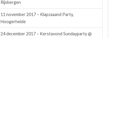
Rijsbergen
11 november 2017 – Klapzaaand Party,
Hoogerheide
24 december 2017 – Kerstavond Sundayparty @
Café Kwitnie Rijsbergen
23 december 2017 – Après Ski Party KPJ
Oudemolen
4 november 2017 – Kodex: Back in Time,
Minderhout
16 december 2017 – Winter Schuurfeest KPJ
Steenbergen
28 & 29 oktober 2017 – Jubileumshow Basrijs &
Nouws Mechanisatie
15 december 2017 – Feest Niels en Julien