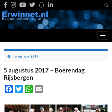
Togg
Toggl
Terug naar
2017
5 augustus 2017 – Boerendag
Rijsbergen
Facebook
Twitter
WhatsApp
Email