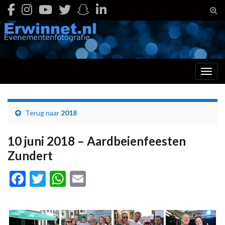
Togg
Toggl
Terug naar
2018
10 juni 2018 – Aardbeienfeesten
Zundert
Facebook
Twitter
WhatsApp
Email