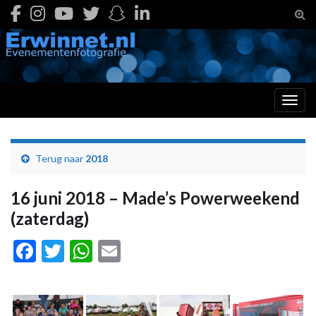
Togg
Toggl
Terug naar
2018
16 juni 2018 – Made’s Powerweekend
(zaterdag)
Facebook
Twitter
WhatsApp
Email