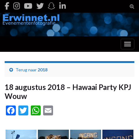
Togg
Toggl
Terug naar
2018
18 augustus 2018 – Hawaai Party KPJ
Wouw
Facebook
Twitter
WhatsApp
Email