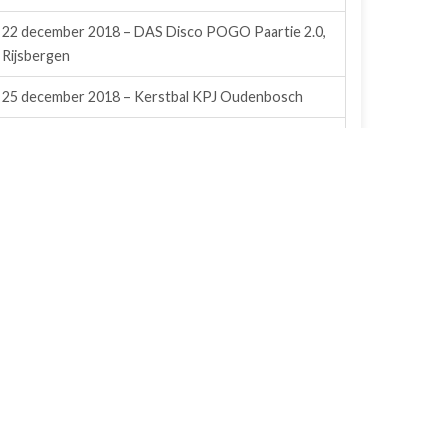
22 december 2018 – DAS Disco POGO Paartie 2.0,
Rijsbergen
25 december 2018 – Kerstbal KPJ Oudenbosch
16 december 2018 – Winterwonderland Zundert
23 december 2018 – Hollandse kerst party, Café Ut
Krisje Rijsbergen
30 november 2018 – Rein ft. Cameron’s
birthdaybash – 3.0
15 december 2018 – Winterschuurfeest KPJ
Steenbergen
25 november 2018 – Anita’s Polderparty Sprundel
8 december 2018 – Zanger Kafke met DJ GIJS en
Willem, Ut Krisje, Rijsbergen