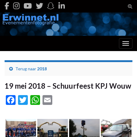
Togg
Toggl
Terug naar
2018
19 mei 2018 – Schuurfeest KPJ Wouw
Facebook
Twitter
WhatsApp
Email