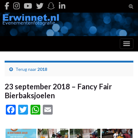
Togg
Toggl
Terug naar
2018
23 september 2018 – Fancy Fair
Bierbaksjoelen
Facebook
Twitter
WhatsApp
Email