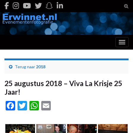
Togg
Toggl
Terug naar
2018
25 augustus 2018 – Viva La Krisje 25
Jaar!
Facebook
Twitter
WhatsApp
Email