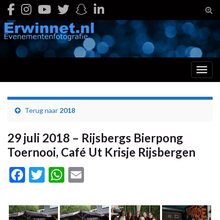
Togg
Toggl
Terug naar
2018
29 juli 2018 – Rijsbergs Bierpong
Toernooi, Café Ut Krisje Rijsbergen
Facebook
Twitter
WhatsApp
Email