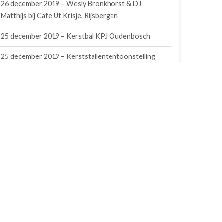
26 december 2019 – Wesly Bronkhorst & DJ
Matthijs bij Cafe Ut Krisje, Rijsbergen
25 december 2019 – Kerstbal KPJ Oudenbosch
25 december 2019 – Kerststallententoonstelling
Rijsbergen
21 december 2019 – WC Experience bij Cafe Ut
Krisje, Rijsbergen
14 december 2019 – Winterschuurfeest KPJ
Steenbergen
13 december 2019 – Clubfeest VVR Rijsbergen
7 december 2019 – Feestweekend KPJ Kruisland
(zaterdag)
6 december 2019 – Feestweekend KPJ Kruisland
(vrijdag)