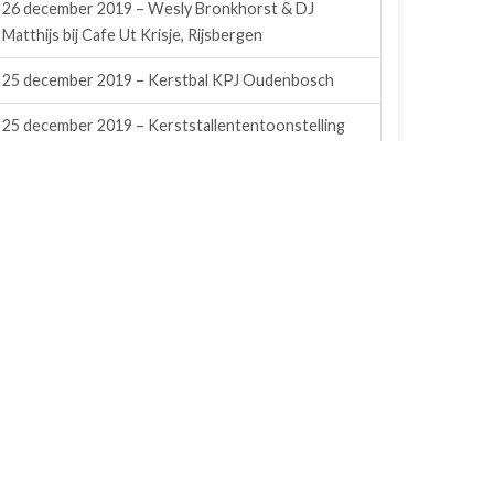
26 december 2019 – Wesly Bronkhorst & DJ
Matthijs bij Cafe Ut Krisje, Rijsbergen
25 december 2019 – Kerstbal KPJ Oudenbosch
25 december 2019 – Kerststallententoonstelling
Rijsbergen
21 december 2019 – WC Experience bij Cafe Ut
Krisje, Rijsbergen
14 december 2019 – Winterschuurfeest KPJ
Steenbergen
13 december 2019 – Clubfeest VVR Rijsbergen
7 december 2019 – Feestweekend KPJ Kruisland
(zaterdag)
6 december 2019 – Feestweekend KPJ Kruisland
(vrijdag)