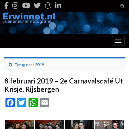
Togg
Toggl
Terug naar
2019
8 februari 2019 – 2e Carnavalscafé Ut
Krisje, Rijsbergen
Facebook
Twitter
WhatsApp
Email