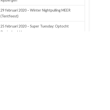
Rijsbergen
29 februari 2020 – Winter Nightpulling MEER
(Tentfeest)
25 februari 2020 – Super Tuesday: Optocht
Peejenland, Hoeven
29 februari 2020 – Winter Nightpulling MEER
(TrekkerTrek)
24 februari 2020 – Den Thuur goes Hardstyle
Carnaval
25 februari 2020 – Afsluiting Carnaval CV de
Aopelaanders, Rijsbergen
24 februari 2020 – Prijsuitreiking grote optocht
Rijsbergen