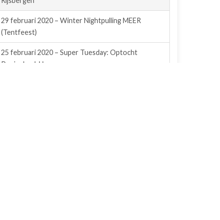
Rijsbergen
29 februari 2020 – Winter Nightpulling MEER
(Tentfeest)
25 februari 2020 – Super Tuesday: Optocht
Peejenland, Hoeven
29 februari 2020 – Winter Nightpulling MEER
(TrekkerTrek)
24 februari 2020 – Den Thuur goes Hardstyle
Carnaval
25 februari 2020 – Afsluiting Carnaval CV de
Aopelaanders, Rijsbergen
24 februari 2020 – Prijsuitreiking grote optocht
Rijsbergen