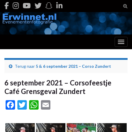
Togg
Toggl
Terug naar
5 & 6 september 2021 – Corso Zundert
6 september 2021 – Corsofeestje
Café Grensgeval Zundert
Facebook
Twitter
WhatsApp
Email