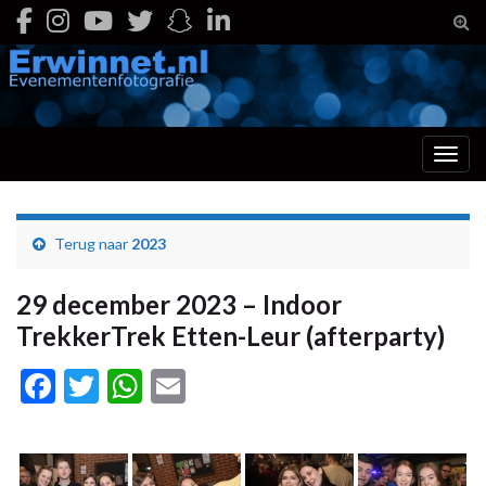
Togg
Toggl
Terug naar
2023
29 december 2023 – Indoor
TrekkerTrek Etten-Leur (afterparty)
Facebook
Twitter
WhatsApp
Email