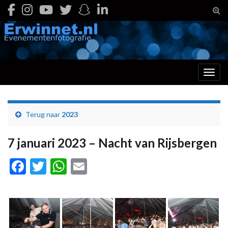
Togg
Toggl
Terug naar
2023
7 januari 2023 – Nacht van Rijsbergen
Facebook
Twitter
WhatsApp
Email