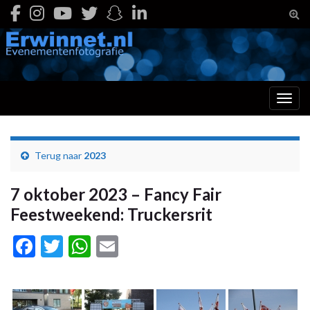
Togg
Toggl
Terug naar
2023
7 oktober 2023 – Fancy Fair
Feestweekend: Truckersrit
Facebook
Twitter
WhatsApp
Email