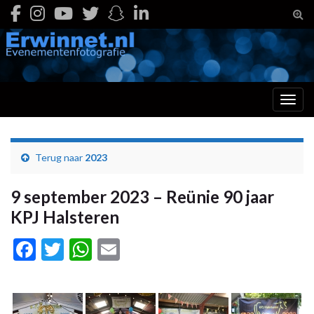
Togg
Toggl
Terug naar
2023
9 september 2023 – Reünie 90 jaar
KPJ Halsteren
Facebook
Twitter
WhatsApp
Email